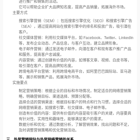
进行推广和销售的活动。
它可以帮助企业扩大品牌知名度，提高产品销量，拓展海外市场。
主要方式
搜索引擎营销（SEM）：包括搜索引擎优化（SEO）和搜索引擎广告
（SEA），通过提高网站在搜索引擎中的排名和投放广告，吸引潜在
客户。
社交媒体营销：利用社交媒体平台，如 Facebook、Twitter、LinkedIn
等，发布企业动态、产品信息，与客户互动，建立品牌形象。
电子邮件营销：通过发送电子邮件，向潜在客户和现有客户推广产品
和服务，提高客户忠诚度。
内容营销：通过创建有价值的内容，如博客文章、视频、白皮书等，
吸引潜在客户，提高品牌知名度。
跨境电商平台营销：利用跨境电商平台，如阿里巴巴国际站、亚马逊
等，展示和销售产品，拓展海外市场。
实施要点
制定营销策略：根据企业的目标和市场情况，制定适合的网络营销策
略，明确营销目标、渠道选择、预算分配等。
选择合适的营销渠道：根据目标客户的特点和行为习惯，选择合适的
网络营销渠道，如搜索引擎、社交媒体、电子邮件等。
创造有价值的内容：提供有价值的内容是吸引客户的关键，内容要具
有针对性、实用性和趣味性，能够满足客户的需求。
数据分析和优化：通过数据分析，了解营销效果，找出问题和不足，
及时调整营销策略和优化营销活动。
三、外贸营销网站与外贸网络营销的关系