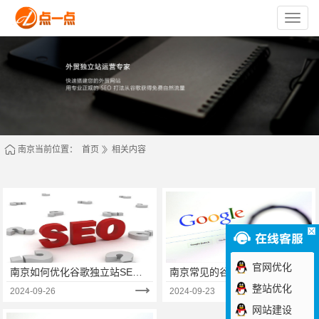
苏
州
点
一
点
网
络
技
术
有
限
公
司
南京当前位置：
首页
相关内容
官网优化
南京如何优化谷歌独立站SEO
南京常见的谷歌优化方法有哪
的技巧‌
些？（二）
整站优化
2024-09-26
2024-09-23
网站建设