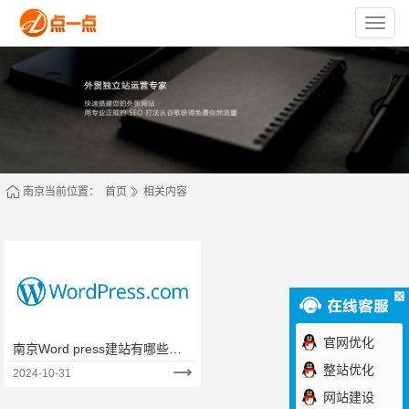
苏
州
点
一
点
网
络
技
术
有
限
公
司
南京当前位置：
首页
相关内容
官网优化
南京Word press建站有哪些坑
呢？
整站优化
2024-10-31
网站建设