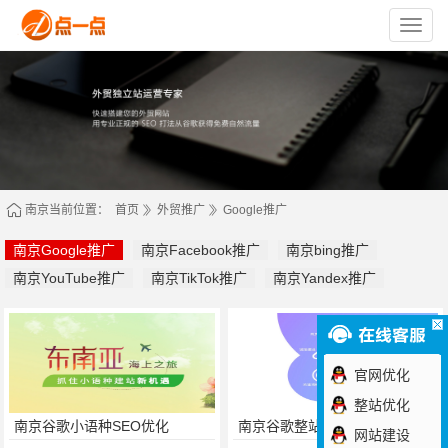
苏
州
点
一
点
网
络
技
术
有
限
公
司
南京当前位置：
首页
外贸推广
Google推广
南京Google推广
南京Facebook推广
南京bing推广
南京YouTube推广
南京TikTok推广
南京Yandex推广
官网优化
整站优化
南京谷歌小语种SEO优化
南京谷歌整站SEO
网站建设