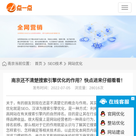
苏
州
点
一
点
网
络
技
术
有
限
公
司
南京当前位置：
首页
SEO技术
网站优化
南京还不清楚搜索引擎优化的作用？快点进来仔细看看！
发布时间：2022-07-05
浏览量：28016次
关于，有的朋友到现在还是不清楚它的概念与作用，其实简单来讲，搜索引擎
优化就是SEO，汉译为搜索引擎优化，是一种方式：利用搜索引擎的规则提
官网优化
高网站在有关搜索引擎内的自然排名。目的是让其在行业内占据领先地位，获
得品牌收益。很大程度上是网站经营者的一种商业行为，将自己或自己公司的
整站优化
排名前移。那么相对于它的作用就是认识与了解其它搜索引擎怎样紧抓网页、
怎样索引、怎样确定等相关技术后，以此优化本网页内容，确保其能够与用户
网站建设