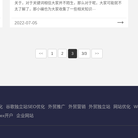
关于，对于关键词相信大家并不陌生，那么对于呢，大家可能就不
太了解了，那小编也为大家收集了一些相关知识···
2022-07-05
<<
1
2
3
3/3
>>
化
谷歌独立站SEO优化
外贸推广
外贸营销
外贸独立站
网站优化
W
dex开户
企业网站